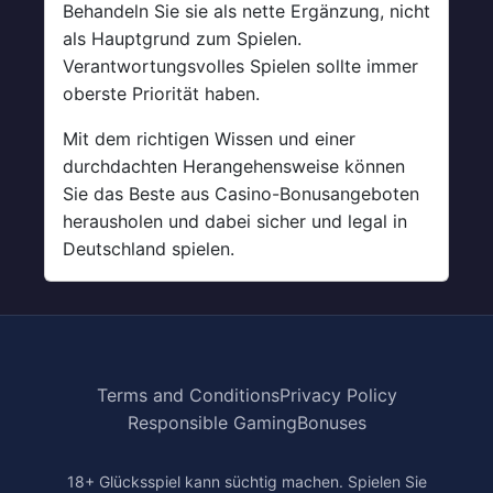
Behandeln Sie sie als nette Ergänzung, nicht
als Hauptgrund zum Spielen.
Verantwortungsvolles Spielen sollte immer
oberste Priorität haben.
Mit dem richtigen Wissen und einer
durchdachten Herangehensweise können
Sie das Beste aus Casino-Bonusangeboten
herausholen und dabei sicher und legal in
Deutschland spielen.
Terms and Conditions
Privacy Policy
Responsible Gaming
Bonuses
18+ Glücksspiel kann süchtig machen. Spielen Sie