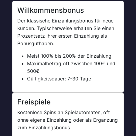
Willkommensbonus
Der klassische Einzahlungsbonus für neue
Kunden. Typischerweise erhalten Sie einen
Prozentsatz Ihrer ersten Einzahlung als
Bonusguthaben.
Meist 100% bis 200% der Einzahlung
Maximalbetrag oft zwischen 100€ und
500€
Gültigkeitsdauer: 7-30 Tage
Freispiele
Kostenlose Spins an Spielautomaten, oft
ohne eigene Einzahlung oder als Ergänzung
zum Einzahlungsbonus.