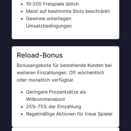
10-200 Freispiele üblich
Meist auf bestimmte Slots beschränkt
Gewinne unterliegen
Umsatzbedingungen
Reload-Bonus
Bonusangebote für bestehende Kunden bei
weiteren Einzahlungen. Oft wöchentlich
oder monatlich verfügbar.
Geringere Prozentsätze als
Willkommensboni
25%-75% der Einzahlung
Regelmäßige Aktionen für treue Spieler