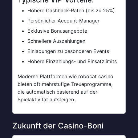
Höhere Cashback-Raten (bis zu 25%)
Persönlicher Account-Manager
Exklusive Bonusangebote
Schnellere Auszahlungen
Einladungen zu besonderen Events
Höhere Einzahlungs- und Einsatzlimits
Moderne Plattformen wie robocat casino
bieten oft mehrstufige Treueprogramme,
die automatisch basierend auf der
Spielaktivität aufsteigen.
Zukunft der Casino-Boni